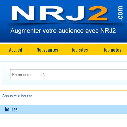
Accueil
Nouveautés
Top sites
Top notes
Annuaire
>
bourse
bourse