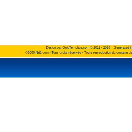
Design par
GoldTemplate.com
© 2011 - 2026 Generated in
©2000 Nrj2.com - Tous droits réservés - Toute reproduction du contenu de ce 